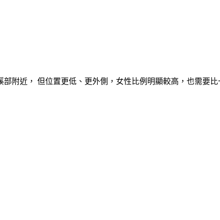
蹊部附近， 但位置更低、更外側，女性比例明顯較高，也需要比
腿（股骨、股動脈的股），股疝氣發生的位置是鼠蹊部外下側、大腿與
道不同：