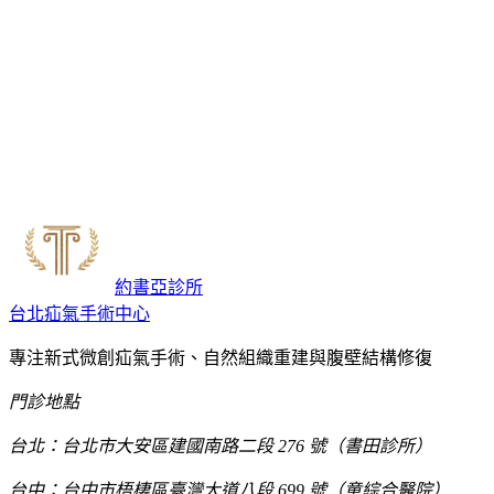
外科專科醫師
泌尿外科專科醫師
台北榮民總醫院 泌尿外科 主治醫師
國立陽明大學 講師
LINE 詢問門診時段
約書亞診所
台北疝氣手術中心
專注新式微創疝氣手術、自然組織重建與腹壁結構修復
門診地點
台北：台北市大安區建國南路二段 276 號（書田診所）
台中：台中市梧棲區臺灣大道八段 699 號（童綜合醫院）