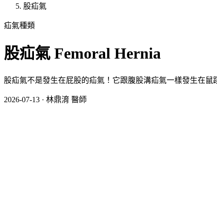
股疝氣
疝氣種類
股疝氣 Femoral Hernia
股疝氣不是發生在屁股的疝氣！它跟腹股溝疝氣一樣發生在鼠
2026-07-13
·
林鼎淯 醫師
股疝氣不是「屁股」的疝氣
光看名字，很多人會誤以為股疝氣長在臀部，其實「股」指的是大
部沒有關係。
股疝氣和腹股溝疝氣有什麼不同？
兩者都屬於廣義的「鼠蹊部疝氣」，容易被搞混，但突出的孔