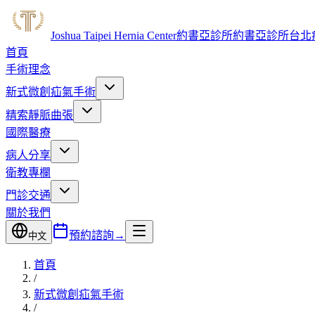
Joshua Taipei Hernia Center
約書亞診所
約書亞診所台北
首頁
手術理念
新式微創
疝氣手術
精索
靜脈曲張
國際醫療
病人分享
衛教專欄
門診交通
關於我們
預約諮詢
→
中文
首頁
/
新式微創疝氣手術
/