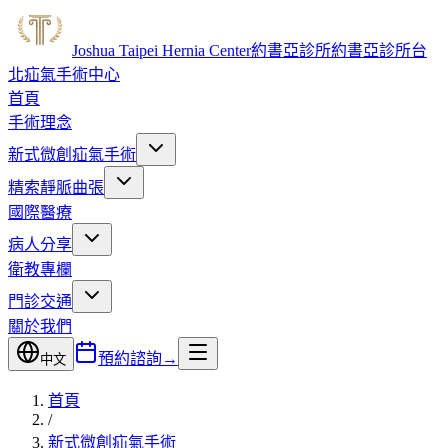
Joshua Taipei Hernia Center
約書亞診所
約書亞診所台
北疝氣手術中心
首頁
手術理念
新式微創
疝氣手術
精索
靜脈曲張
國際醫療
病人分享
衛教專欄
門診交通
關於我們
預約諮詢
→
中文
首頁
/
新式微創疝氣手術