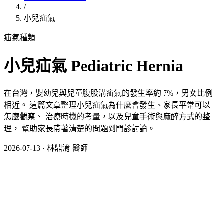
/
小兒疝氣
疝氣種類
小兒疝氣 Pediatric Hernia
在台灣，嬰幼兒與兒童腹股溝疝氣的發生率約 7%，男女比例
相近。 這篇文章整理小兒疝氣為什麼會發生、家長平常可以
怎麼觀察、 治療時機的考量，以及兒童手術與麻醉方式的整
理， 幫助家長帶著清楚的問題到門診討論。
2026-07-13
·
林鼎淯 醫師
小兒疝氣為什麼會發生？
男寶寶在出生前，睪丸會從腹壁上方沿著腹股溝管下降到陰囊
定位，這條下降的通道稱為「鞘狀突」。如果這個通道沒有完